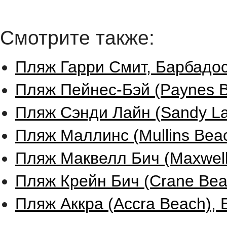
Смотрите также:
Пляж Гарри Смит, Барбадос
Пляж Пейнес-Бэй (Paynes B
Пляж Сэнди Лайн (Sandy La
Пляж Маллинс (Mullins Beac
Пляж Маквелл Бич (Maxwell
Пляж Крейн Бич (Crane Bea
Пляж Аккра (Accra Beach), 