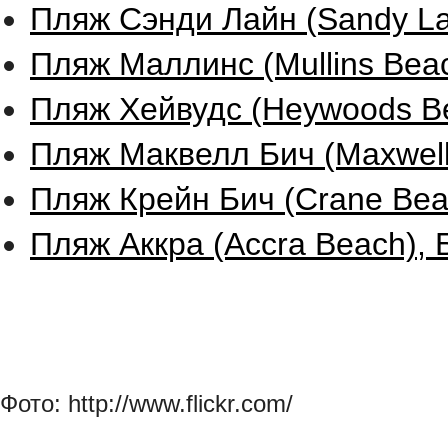
Пляж Сэнди Лайн (Sandy La
Пляж Маллинс (Mullins Beac
Пляж Хейвудс (Heywoods Be
Пляж Маквелл Бич (Maxwell
Пляж Крейн Бич (Crane Bea
Пляж Аккра (Accra Beach), 
Фото: http://www.flickr.com/