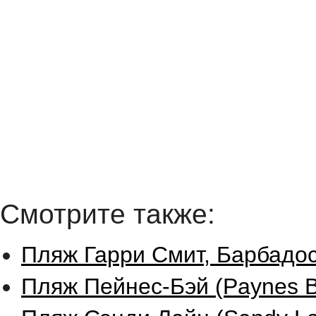
Смотрите также:
Пляж Гарри Смит, Барбадос
Пляж Пейнес-Бэй (Paynes B