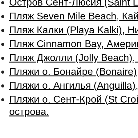
Остров Сент-Люсия (Saint L
Пляж Seven Mile Beach, Ка
Пляж Калки (Playa Kalki), 
Пляж Cinnamon Bay, Амери
Пляж Джолли (Jolly Beach),
Пляжи о. Бонайре (Bonaire
Пляжи о. Ангилья (Anguilla)
Пляжи о. Сент-Крой (St Cro
острова.